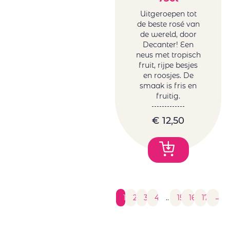
Uitgeroepen tot
de beste rosé van
de wereld, door
Decanter! Een
neus met tropisch
fruit, rijpe besjes
en roosjes. De
smaak is fris en
fruitig.
€
12,50
1
2
3
4
…
15
16
17
→