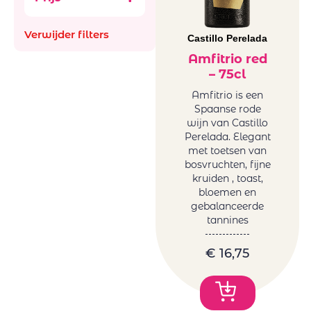
Aus
Ancestral (Pet-
Bachiller
Nat)
Verwijder filters
Bellevue La
Castillo Perelada
België
Ferriere
Frankrijk
Amfitrio red
Benguela cove
– 75cl
Italië
Beyond Infinty
Roemenië
Amfitrio is een
Bigardo
Spaanse rode
Spanje
Bodega Alceno
wijn van Castillo
Zuid-Afrika
Perelada. Elegant
Bodegas
glazen en
met toetsen van
Bigardo
decanters
bosvruchten, fijne
Bodegas Jaime
kruiden , toast,
Mini BBQ
Bodegas
bloemen en
Promoties
gebalanceerde
Ontanon
Wijnen
tannines
Bodegas Ostatu
Natuurwijnen
Borell-Dhiel
/Bio
€
16,75
Budureasca
Orange
Cantina Girlan
Wijnen
Cantina Riboli
Frankrijk