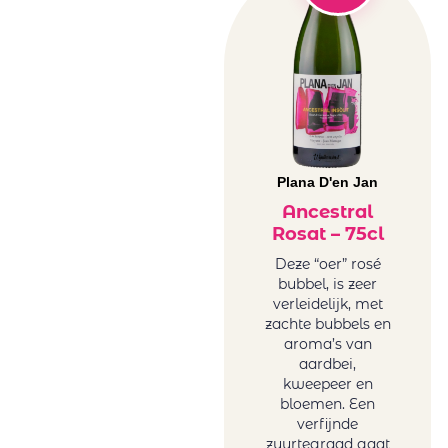
Brochard
Zuid-Afrika
Juchepie
rosé
La Dolores
Witte wijn
La Tunella
Australië wit
Lammershoek
België wit
Mafi Rosso
Duitsland
Maison Sauvion
wit
Mar de Frades
Plana D'en Jan
Frankrijk wit
Mare Magnum
Ancestral
Griekenland
Rosat – 75cl
Maree Family
wit
Wines
Hongarije
Deze “oer” rosé
Maria
bubbel, is zeer
Italië wit
verleidelijk, met
Casanovas
Portugal wit
zachte bubbels en
Mas Baux
Roemenië
aroma’s van
Michael David
wit
aardbei,
Winery
kweepeer en
Sicilië wit
bloemen. Een
Minval
Spanje wit
verfijnde
Miraval
Uruguay wit
zuurtegraad gaat