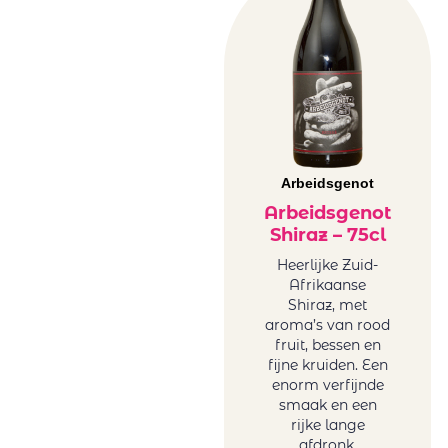
Melanie van der
Merwe
Tariquet
Tornai
Truter Family
Wines
Vergelegen
Arbeidsgenot
Vigneti Del
Arbeidsgenot
Vulture
Shiraz – 75cl
Vrede&Lust
Weingut Petri
Heerlijke Zuid-
Afrikaanse
Wente
Shiraz, met
aroma’s van rood
fruit, bessen en
fijne kruiden. Een
enorm verfijnde
smaak en een
rijke lange
afdronk.