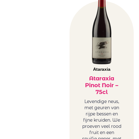
Ataraxia
Ataraxia
Pinot Noir –
75cl
Levendige neus,
met geuren van
rijpe bessen en
fijne kruiden. We
proeven veel rood
fruit en een
snuifje peper, met