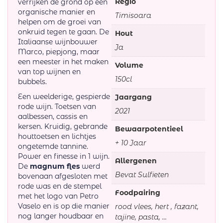
Regio
verrijken de grond op een
organische manier en
Timisoara
helpen om de groei van
onkruid tegen te gaan. De
Hout
Italiaanse wijnbouwer
Ja
Marco, piepjong, maar
een meester in het maken
Volume
van top wijnen en
150cl
bubbels.
Een weelderige, gespierde
Jaargang
rode wijn. Toetsen van
2021
aalbessen, cassis en
kersen. Kruidig, gebrande
Bewaarpotentieel
houttoetsen en lichtjes
+ 10 Jaar
ongetemde tannine.
Power en finesse in 1 wijn.
Allergenen
De
magnum fles
werd
Bevat Sulfieten
bovenaan afgesloten met
rode was en de stempel
Foodpairing
met het logo van Petro
Vaselo en is op die manier
rood vlees, hert , fazant,
nog langer houdbaar en
tajine, pasta, ...