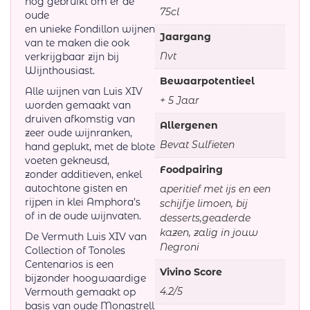
nog gebruikt om er de
75cl
oude
en unieke Fondillon wijnen
Jaargang
van te maken die ook
Nvt
verkrijgbaar zijn bij
Wijnthousiast.
Bewaarpotentieel
Alle wijnen van Luis XIV
+ 5 Jaar
worden gemaakt van
druiven afkomstig van
Allergenen
zeer oude wijnranken,
Bevat Sulfieten
hand geplukt, met de blote
voeten gekneusd,
Foodpairing
zonder additieven, enkel
autochtone gisten en
aperitief met ijs en een
rijpen in klei Amphora’s
schijfje limoen, bij
of in de oude wijnvaten.
desserts,geaderde
kazen, zalig in jouw
De Vermuth Luis XIV van
Negroni
Collection of Tonoles
Centenarios is een
Vivino Score
bijzonder hoogwaardige
4.2/5
Vermouth gemaakt op
basis van oude Monastrell