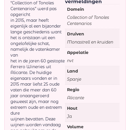
vermeldingen
“Collection of Tonoles
Centenarios” werd pas
Domein
opgericht
Collection of Tonoles
in 2015, maar heeft
Centenarios
eigenlijk al een bijzonder
lange geschiedenis want
Druiven
het is ontstaan uit een
Monastrell en kruiden
ongelofelijke schat,
namelijk de vatenkamer
Appelatie
van
nvt
het in de jaren 60 gestopte
Ferrero Wineries uit
Land
Alicante. De huidige
eigenaars vonden er in
Spanje
2015 maar liefst 25 oude
Regio
vaten die meer dan 60
jaar onaangeroerd
Alicante
geweest zijn, maar nog
extreem oude en extreem
Hout
dure
Ja
wijnen bevatten. Deze
wijnen worden vandaag
Volume