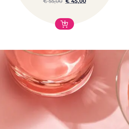
€
55,00
€
45,00