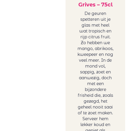
Grives – 75cl
De geuren
spetteren uit je
glas met heel
wat tropisch en
rijp citrus fruit.
Zo hebben we
mango, abrikoos,
kweepeer en nog
veel meer. In de
mond vol,
sappig, zoet en
aanwezig, doch
met een
bijzondere
frisheid die, zoals
gezegd, het
geheel nooit saai
of te zoet maken.
Serveer hem
lekker koud en
geniet als