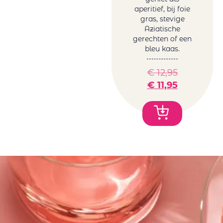
aperitief, bij foie
gras, stevige
Aziatische
gerechten of een
bleu kaas.
€
12,95
€
11,95