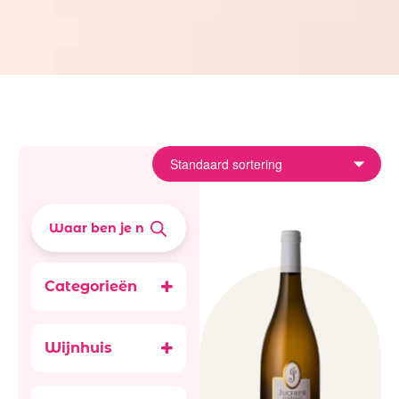
Categorieën
Promoties
Wijnen
Wijnhuis
Witte wijn
Juchepie
Frankrijk wit
Tariquet
Zoete wijn