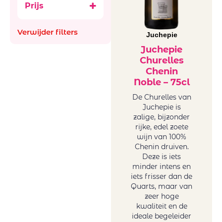
Prijs
Onze zoete,
charmant
Verwijder filters
Juchepie
drinkbare
toppertjes!
Juchepie
Churelles
Chenin
Noble – 75cl
De Churelles van
Juchepie is
zalige, bijzonder
rijke, edel zoete
wijn van 100%
Chenin druiven.
Deze is iets
minder intens en
iets frisser dan de
Quarts, maar van
zeer hoge
kwaliteit en de
ideale begeleider