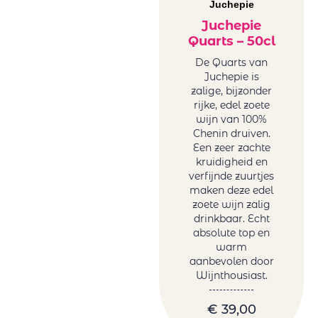
Juchepie
Juchepie
Quarts – 50cl
De Quarts van
Juchepie is
zalige, bijzonder
rijke, edel zoete
wijn van 100%
Chenin druiven.
Een zeer zachte
kruidigheid en
verfijnde zuurtjes
maken deze edel
zoete wijn zalig
drinkbaar. Echt
absolute top en
warm
aanbevolen door
Wijnthousiast.
€
39,00