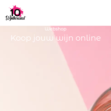
Webshop
Koop jouw wijn online