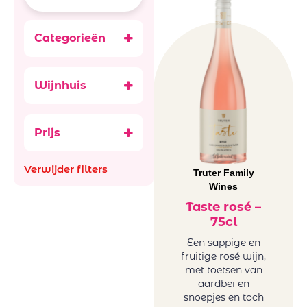
Categorieën
Wijnen
Rosé wijn
Wijnhuis
Zuid-Afrika
Truter Family
rosé
Wines
Prijs
Verwijder filters
Truter Family
Wines
Taste rosé –
75cl
Een sappige en
fruitige rosé wijn,
met toetsen van
aardbei en
snoepjes en toch