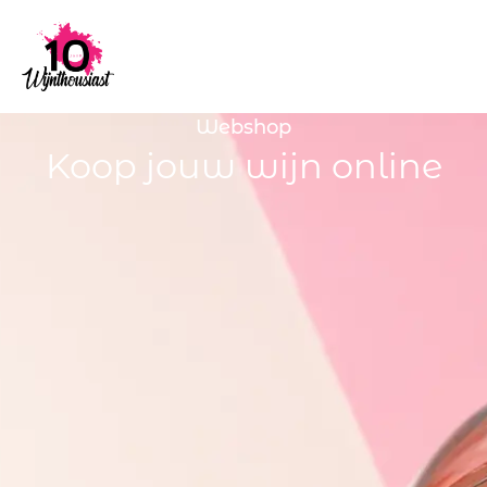
Webshop
Koop jouw wijn online