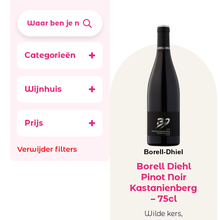
Categorieën
Wijnen
Rode wijn
Wijnhuis
Duitsland
Borell-Dhiel
rood
Prijs
Verwijder filters
Borell-Dhiel
Borell Diehl
Pinot Noir
Kastanienberg
– 75cl
Wilde kers,