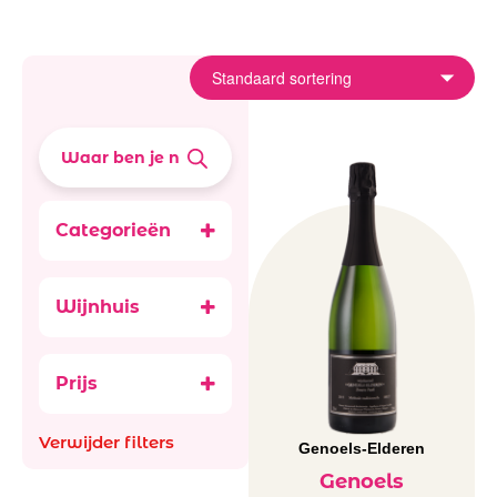
Categorieën
Bubbels
België
Wijnhuis
Genoels-Elderen
Prijs
Verwijder filters
Genoels-Elderen
Genoels