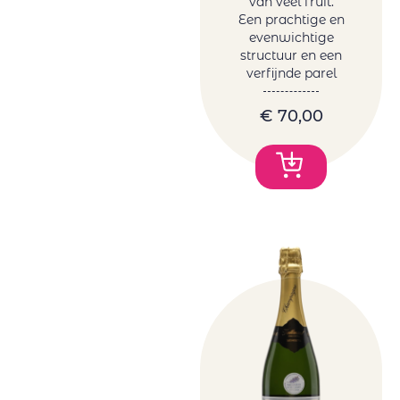
van veel fruit.
Een prachtige en
evenwichtige
structuur en een
verfijnde parel
€
70,00