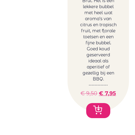
Brut. Het is een
lekkere bubbel
met heel wat
aroma’s van
citrus en tropisch
fruit, met florale
toetsen en een
fijne bubbel.
Goed koud
geserveerd
ideaal als
aperitief of
gezellig bij een
BBQ.
€
9,50
€
7,95