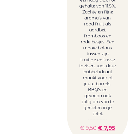
een laag alcohol
gehalte van 11.5%.
Zachte en fijne
aroma’s van
rood fruit als
aardbei,
framboos en
rode besjes. Een
mooie balans
tussen zijn
fruitige en frisse
toetsen, wat deze
bubbel ideaal
maakt voor al
jouw borrels,
BBQ’s en
gewoon ook
zalig om van te
genieten in je
zetel.
€
9,50
€
7,95