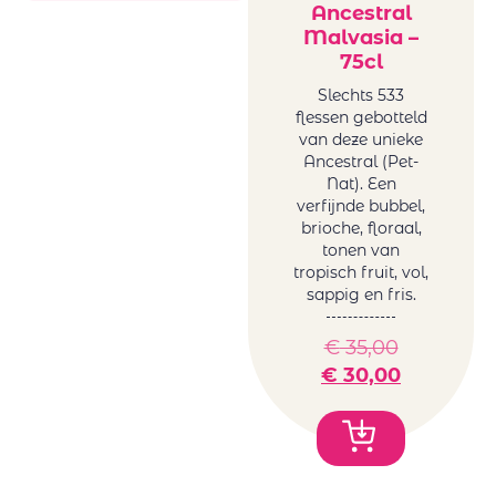
& Fils
Italië
Ancestral
Genoels-Elderen
Malvasia –
Roemenië
Maison Sauvion
75cl
Spanje
Oval
Zuid-Afrika
Slechts 533
Petro vaselo
flessen gebotteld
Promoties
van deze unieke
Plana D'en Jan
Ancestral (Pet-
Tanzanite by
Nat). Een
Melanie van der
verfijnde bubbel,
Merwe
brioche, floraal,
tonen van
tropisch fruit, vol,
sappig en fris.
€
35,00
€
30,00