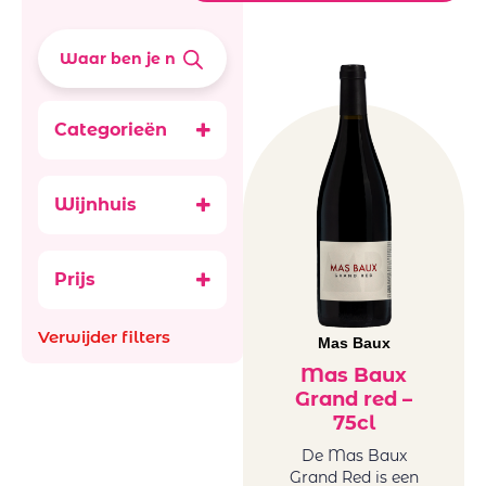
Categorieën
Wijnen
Rode wijn
Wijnhuis
Frankrijk
Mas Baux
rood
Prijs
Verwijder filters
Mas Baux
Mas Baux
Grand red –
75cl
De Mas Baux
Grand Red is een