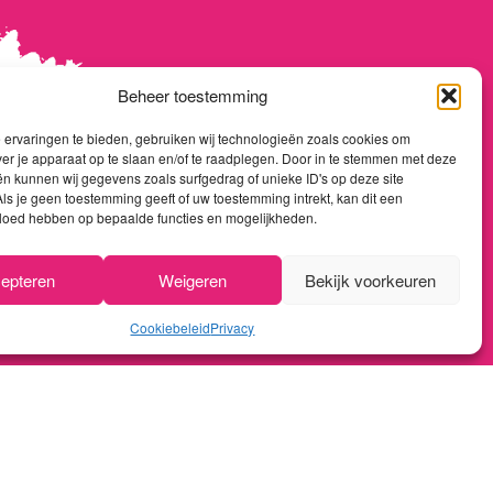
Beheer toestemming
ervaringen te bieden, gebruiken wij technologieën zoals cookies om
ver je apparaat op te slaan en/of te raadplegen. Door in te stemmen met deze
n kunnen wij gegevens zoals surfgedrag of unieke ID's op deze site
ls je geen toestemming geeft of uw toestemming intrekt, kan dit een
vloed hebben op bepaalde functies en mogelijkheden.
WIJNTHOUSIAST
KLANTENSERVICE
epteren
Weigeren
Bekijk voorkeuren
Home
Over ons
Cookiebeleid
Privacy
Shop
Algemene voorwaarden
Promoties
Privacy policy
Nieuwsflash
Betaalmethoden
Contact
Verzenden & retourneren
Reviews
Klachtenprocedure