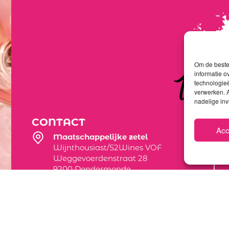
Om de beste 
informatie o
technologieë
verwerken. A
nadelige in
CONTACT
Acc
Maatschappelijke zetel
Wijnthousiast/S2Wines VOF
Weggevoerdenstraat 28
9200 Dendermonde
Magazijnwinkel
Theodoor Vermylenstraat 20C Inrijden
naast huisnummer 4
9200 Dendermonde