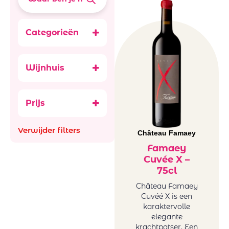
Categorieën
Aperitief,
digestief & Sterke
Wijnhuis
Bubbels
Château
Ancestral (Pet-
Famaey
Nat)
Prijs
Frankrijk
Wijnen
Verwijder filters
Château Famaey
Rode wijn
Frankrijk
Famaey
Cuvée X –
rood
75cl
Witte wijn
Frankrijk wit
Château Famaey
Cuvéé X is een
karaktervolle
elegante
krachtpatser. Een