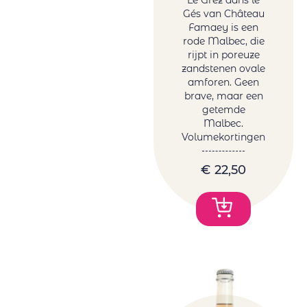
Le Grez dans le
Gés van Château
Famaey is een
rode Malbec, die
rijpt in poreuze
zandstenen ovale
amforen. Geen
brave, maar een
getemde
Malbec.
Volumekortingen
€
22,50