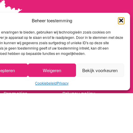
Beheer toestemming
ervaringen te bieden, gebruiken wij technologieën zoals cookies om
ver je apparaat op te slaan en/of te raadplegen. Door in te stemmen met deze
n kunnen wij gegevens zoals surfgedrag of unieke ID's op deze site
ls je geen toestemming geeft of uw toestemming intrekt, kan dit een
vloed hebben op bepaalde functies en mogelijkheden.
WIJNTHOUSIAST
KLANTENSERVICE
epteren
Weigeren
Bekijk voorkeuren
Home
Over ons
Shop
Algemene voorwaarden
Cookiebeleid
Privacy
Promoties
Privacy policy
Nieuwsflash
Betaalmethoden
Contact
Verzenden & retourneren
Reviews
Klachtenprocedure