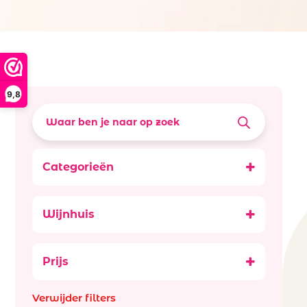
9,8
Categorieën
Wijnen
Rode wijn
Wijnhuis
Frankrijk rood
Bellevue La Ferriere
Prijs
Verwijder filters