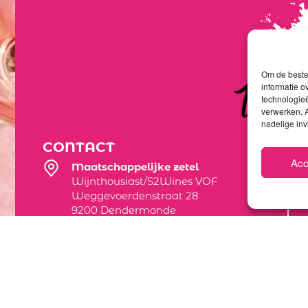
Om de beste 
informatie o
technologieë
verwerken. A
nadelige in
CONTACT
Acc
Maatschappelijke zetel
Wijnthousiast/S2Wines VOF
Weggevoerdenstraat 28
9200 Dendermonde
Magazijnwinkel
Theodoor Vermylenstraat 20C Inrijden
naast huisnummer 4
9200 Dendermonde
info@wijnthousiast.be