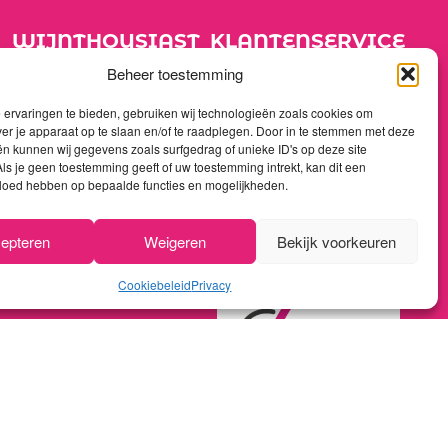
WIJNTHOUSIAST
KLANTENSERVICE
Home
Over ons
Beheer toestemming
Shop
Algemene voorwaarden
ervaringen te bieden, gebruiken wij technologieën zoals cookies om
ver je apparaat op te slaan en/of te raadplegen. Door in te stemmen met deze
Promoties
Privacy policy
n kunnen wij gegevens zoals surfgedrag of unieke ID's op deze site
ls je geen toestemming geeft of uw toestemming intrekt, kan dit een
Nieuwsflash
Betaalmethoden
vloed hebben op bepaalde functies en mogelijkheden.
Contact
Verzenden & retourneren
epteren
Weigeren
Bekijk voorkeuren
Reviews
Klachtenprocedure
Cookiebeleid
Privacy
MIJN ACCOUNT
Registreren
Mijn bestellingen