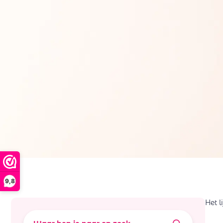
9,8
Het l