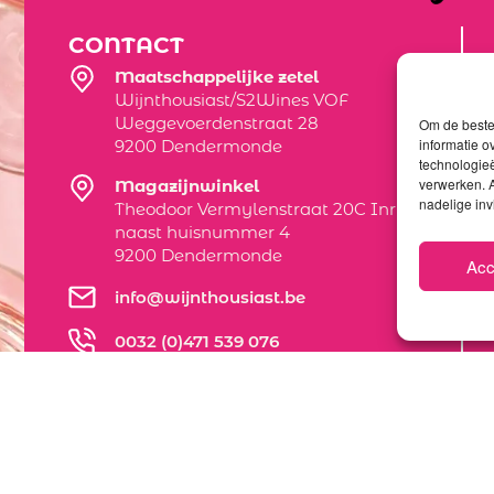
CONTACT
Maatschappelijke zetel
Wijnthousiast/S2Wines VOF
Weggevoerdenstraat 28
Om de beste 
informatie o
9200 Dendermonde
technologieë
verwerken. A
Magazijnwinkel
nadelige in
Theodoor Vermylenstraat 20C Inrijden
naast huisnummer 4
9200 Dendermonde
Acc
info@wijnthousiast.be
0032 (0)471 539 076
BE 0562 796 275