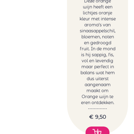
Deze orange
wijn heeft een
lichtjes oranje
kleur met intense
aroma’s van
sinaasappelschil,
bloemen, noten
en gedroogd
fruit. In de mond
is hij sappig, fis,
vol en levendig
maar perfect in
balans wat hem
dus uiterst
aangenaam
maakt om
Orange wijn te
eren ontdekken.
€
9,50