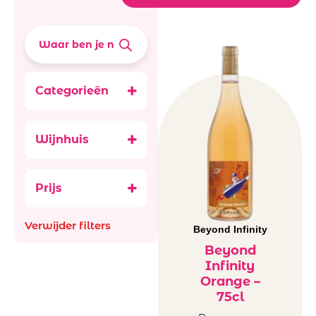
Categorieën
Wijnen
Orange
Wijnhuis
Wijnen
Beyond Infinty
Frankrijk
orange
Prijs
Verwijder filters
Beyond Infinity
Beyond
Infinity
Orange –
75cl