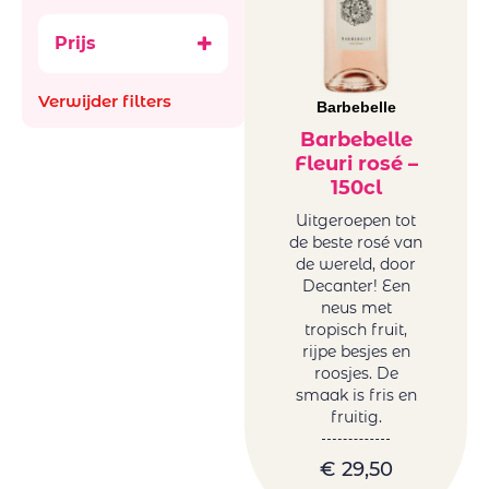
rosé
Barbabelle
Prijs
Château
Barbebelle
Verwijder filters
Barbebelle
Barbebelle
Fleuri rosé –
150cl
Uitgeroepen tot
de beste rosé van
de wereld, door
Decanter! Een
neus met
tropisch fruit,
rijpe besjes en
roosjes. De
smaak is fris en
fruitig.
€
29,50