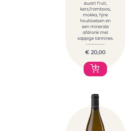
zwart fruit,
kers,framboos,
mokka, fijne
houttoetsen en
een minerale
afdronk met
sappige tannines.
€
20,00