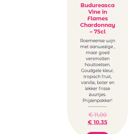
Budureasca
Vine in
Flames
Chardonnay
– 75cl
Roemeense wijn
met aanwezige ,
maar goed
versmolten
houttoetsen.
Goudgele kleur,
tropisch fruit,
vanille, boter en
lekker frisse
zuurtjes.
Prijzenpakker!
€
11,00
€
10,35