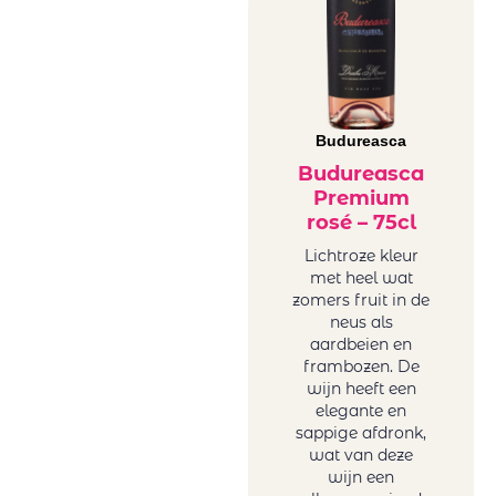
Mar de Frades
Frankrijk wit
Mare Magnum
Griekenland
Maree Family
wit
Wines
Hongarije
Maria
Italië wit
Budureasca
Casanovas
Portugal wit
Mas Baux
Budureasca
Roemenië
Premium
Michael David
wit
rosé – 75cl
Winery
Sicilië wit
Minval
Lichtroze kleur
Spanje wit
met heel wat
Miraval
Uruguay wit
zomers fruit in de
Monsieur
USA wit
neus als
Nicolas winery
Zuid-Afrika
aardbeien en
(Karamitrou)
frambozen. De
wit
wijn heeft een
Ostatu
Zoete wijn
elegante en
Oval
Onze zoete,
sappige afdronk,
PaoloLeo
charmant
wat van deze
Perelada
wijn een
drinkbare