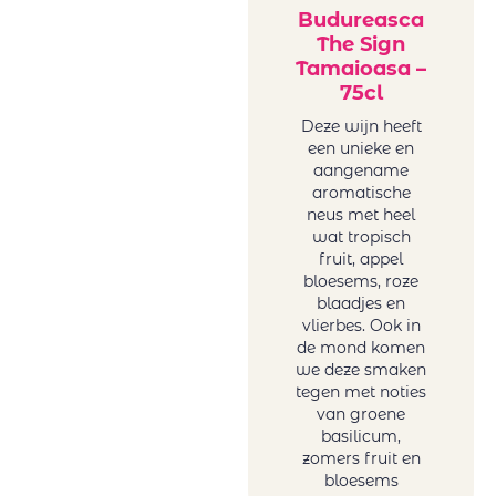
Budureasca
The Sign
Tamaioasa –
75cl
Deze wijn heeft
een unieke en
aangename
aromatische
neus met heel
wat tropisch
fruit, appel
bloesems, roze
blaadjes en
vlierbes. Ook in
de mond komen
we deze smaken
tegen met noties
van groene
basilicum,
zomers fruit en
bloesems