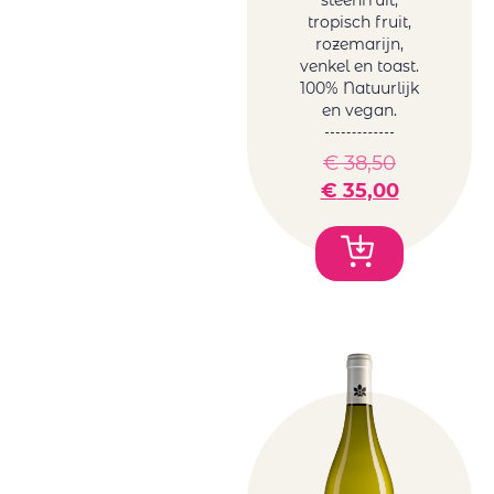
steenfruit,
tropisch fruit,
rozemarijn,
venkel en toast.
100% Natuurlijk
en vegan.
€
38,50
€
35,00