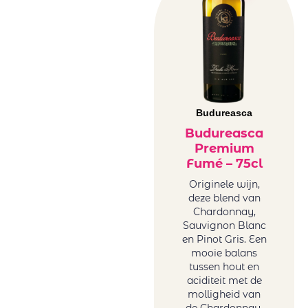
Château Des
Duitsland
Moines
rood
Château
Frankrijk
Famaey
rood
Château
Griekenland
Kefraya
rood
Château
Italië rood
Budureasca
Lafargue
Libanon
Budureasca
Cheveau
rood
Premium
Circus Number
Roemenë
Fumé – 75cl
Collection of
rood
Originele wijn,
Tonoles
Sicilië rood
deze blend van
Centenarios
Spanje rood
Chardonnay,
Conde Del Pazo
Sauvignon Blanc
Uruguay
en Pinot Gris. Een
Contarini
rood
mooie balans
Daomaine La
USA rood
tussen hout en
Baume
Zuid-Afrika
aciditeit met de
Domaine La
molligheid van
rood