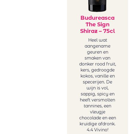
Vigneti Del
Vulture
Vrede&Lust
Budureasca
The Sign
Weingut Petri
Shiraz – 75cl
Wente
Heel wat
aangename
geuren en
smaken van
donker rood fruit,
kers, gedroogde
kokos, vanille en
specerijen. De
wijn is vol,
sappig, spicy en
heeft versmolten
tannines, een
vleugje
chocolade en een
kruidige afdronk.
4.4 Vivino!