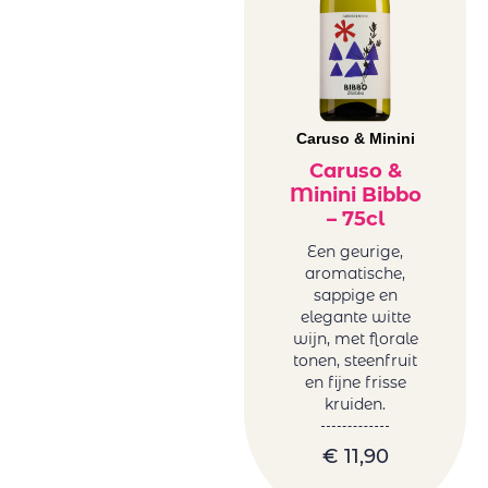
Caruso & Minini
Caruso &
Minini Bibbo
– 75cl
Een geurige,
aromatische,
sappige en
elegante witte
wijn, met florale
tonen, steenfruit
en fijne frisse
kruiden.
€
11,90