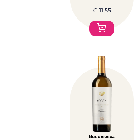
€
11,55
Budureasca