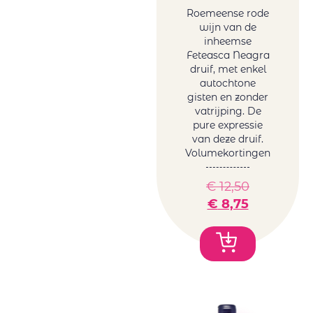
Roemeense rode
wijn van de
inheemse
Feteasca Neagra
druif, met enkel
autochtone
gisten en zonder
vatrijping. De
pure expressie
van deze druif.
Volumekortingen
€
12,50
€
8,75