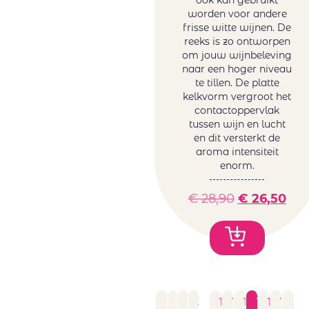
ook kan gebruikt
worden voor andere
frisse witte wijnen. De
reeks is zo ontworpen
om jouw wijnbeleving
naar een hoger niveau
te tillen. De platte
kelkvorm vergroot het
contactoppervlak
tussen wijn en lucht
en dit versterkt de
aroma intensiteit
enorm.
€
28,90
€
26,50
←
1
2
3
…
12
13
14
15
16
17
→