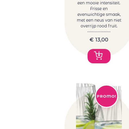
Tanzanite by
een mooie intensiteit.
Melanie van der
Frisse en
evenwichtige smaak,
Merwe
met een neus van niet
Tariquet
overrijp rood fruit.
Tornai
Truter Family
€
13,00
Wines
Vergelegen
Vigneti Del
Vulture
Vrede&Lust
Weingut Petri
Wente
PROMO!