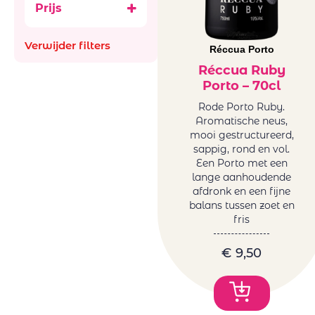
Prijs
Aus
Ancestral (Pet-
Bachiller
Nat)
Verwijder filters
Bellevue La
Réccua Porto
België
Ferriere
Frankrijk
Réccua Ruby
Benguela cove
Porto – 70cl
Italië
Beyond Infinty
Roemenië
Rode Porto Ruby.
Bigardo
Aromatische neus,
Spanje
Bodega Alceno
mooi gestructureerd,
Zuid-Afrika
sappig, rond en vol.
Bodegas
glazen en
Een Porto met een
Bigardo
decanters
lange aanhoudende
Bodegas Jaime
afdronk en een fijne
Mini BBQ
Bodegas
balans tussen zoet en
Promoties
fris
Ontanon
Wijnen
Bodegas Ostatu
Natuurwijnen
€
9,50
Borell-Dhiel
/Bio
Budureasca
Orange
Cantina Girlan
Wijnen
Cantina Riboli