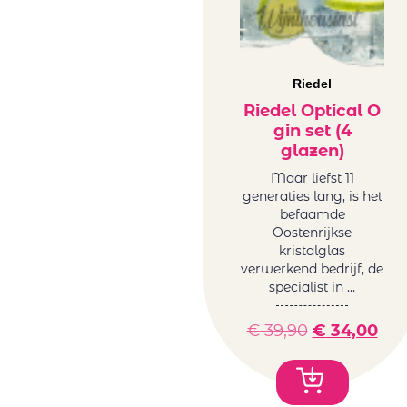
Riedel
Riedel Optical O
gin set (4
glazen)
Maar liefst 11
generaties lang, is het
befaamde
Oostenrijkse
kristalglas
verwerkend bedrijf, de
specialist in …
€
39,90
€
34,00