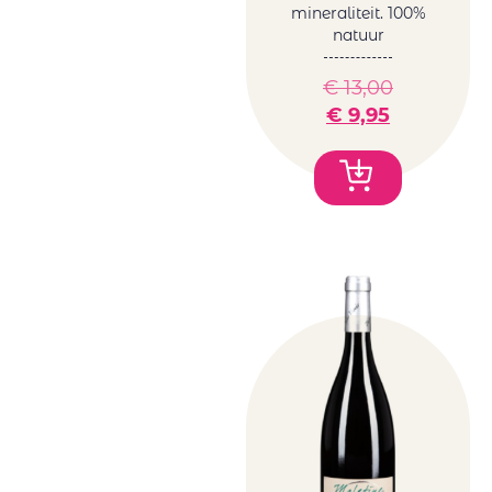
mineraliteit. 100%
natuur
€
13,00
€
9,95