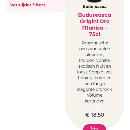
rood
Verwijder filters
Budureasca
Witte wijn
Roemenië
Budureasca
Origini Oro
wit
Manisa –
75cl
Aromatische
neus van wilde
bloemen,
kruiden, vanille,
exotisch fruit en
toast. Sappig, vol,
honing, boter en
een lange
elegante afdronk.
Volume
kortingen
€
18,50