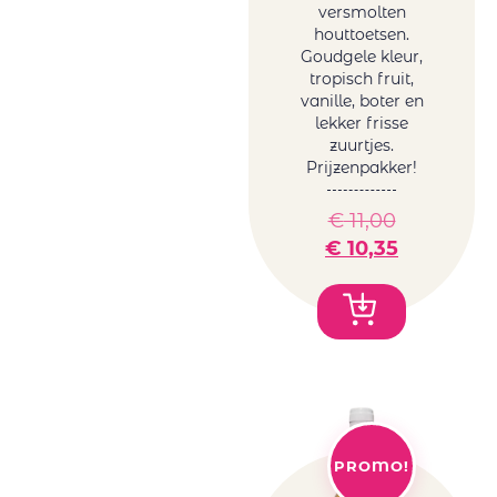
versmolten
houttoetsen.
Goudgele kleur,
tropisch fruit,
vanille, boter en
lekker frisse
zuurtjes.
Prijzenpakker!
€
11,00
€
10,35
PROMO!