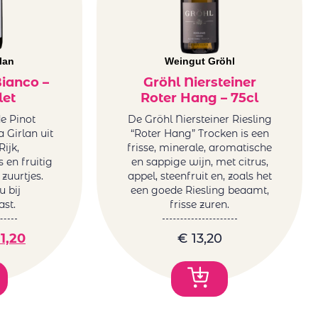
lan
Weingut Gröhl
Bianco –
Gröhl Niersteiner
let
Roter Hang – 75cl
e Pinot
De Gröhl Niersteiner Riesling
 Girlan uit
“Roter Hang” Trocken is een
Rijk,
frisse, minerale, aromatische
 en fruitig
en sappige wijn, met citrus,
uurtjes.
appel, steenfruit en, zoals het
 bij
een goede Riesling beaamt,
st.
frisse zuren.
1,20
€
13,20