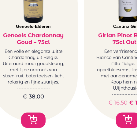
Genoels-Elderen
Cantina Gir
Genoels Chardonnay
Girlan Pinot 
Goud – 75cl
75cl Out
Een volle en elegante witte
Een verfrissend
Chardonnay uit België.
Bianco van Cantina
Uiteraard mooi goudkleurig,
Alto Adige. 
met fijne aroma’s van
appelbloesems, fris
steenfruit, botertoetsen, licht
met aangename z
rokerig en fijne zuurtjes.
Koop hem nu
Wijnthousia
€
38,00
€
16,50
€
1