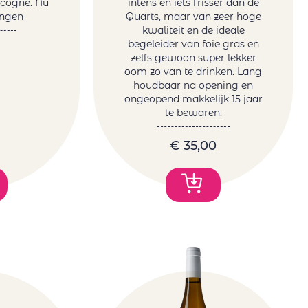
scogne. Nu
intens en iets frisser dan de
ingen
Quarts, maar van zeer hoge
kwaliteit en de ideale
begeleider van foie gras en
zelfs gewoon super lekker
oom zo van te drinken. Lang
houdbaar na opening en
ongeopend makkelijk 15 jaar
te bewaren.
€
35,00