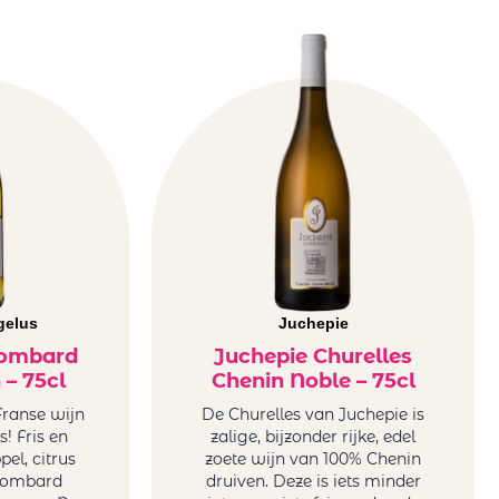
gelus
Juchepie
lombard
Juchepie Churelles
 – 75cl
Chenin Noble – 75cl
Franse wijn
De Churelles van Juchepie is
s! Fris en
zalige, bijzonder rijke, edel
pel, citrus
zoete wijn van 100% Chenin
olombard
druiven. Deze is iets minder