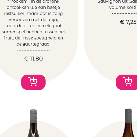
“Trocken” , in de afdronk
Sauvignon uit Ga
ontdekken we een beetje
volume kort
restsuiker, maar dat is zalig
verweven met de wijn,
€
7,25
waardoor we een elegant
samenspel hebben tussen het
fruit, de frisse zoetigheid en
de zuurtegraad.
€
11,80