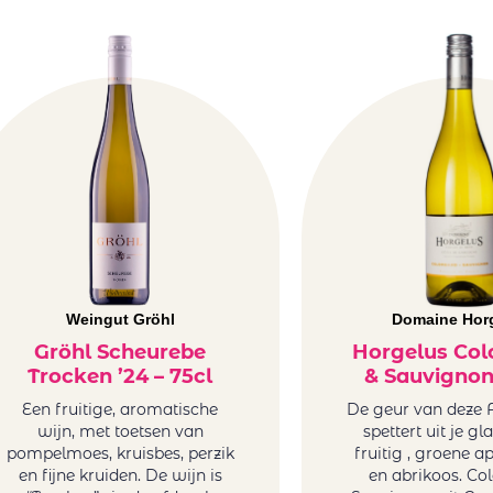
Weingut Gröhl
Domaine Hor
Gröhl Scheurebe
Horgelus Co
Trocken ’24 – 75cl
& Sauvignon
Een fruitige, aromatische
De geur van deze 
wijn, met toetsen van
spettert uit je gla
pompelmoes, kruisbes, perzik
fruitig , groene ap
en fijne kruiden. De wijn is
en abrikoos. C